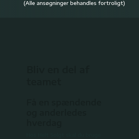
(Alle ansøgninger behandles fortroligt)
Bliv en del af
teamet
Få en spændende
og anderledes
hverdag
Hos Helt Solgt skal du bruge