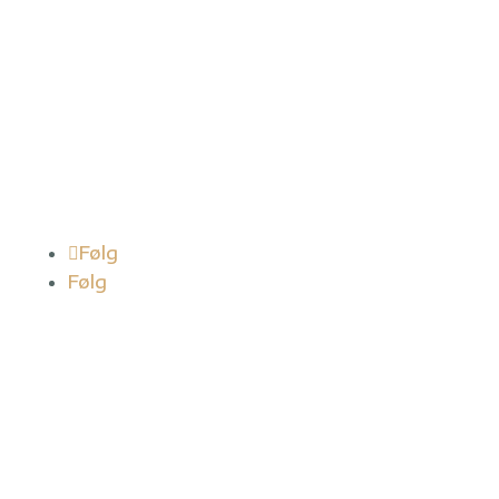
Kontor
Baldersbuen 29A, 1. tv.
2640 Hedehusene
Vi betjener kunder i hele Danmark.
Helt Solgt ApS
CVR: 42183725
Følg
Følg
Genveje
Helt Solgt Rådgivningsforløb
Se indhold