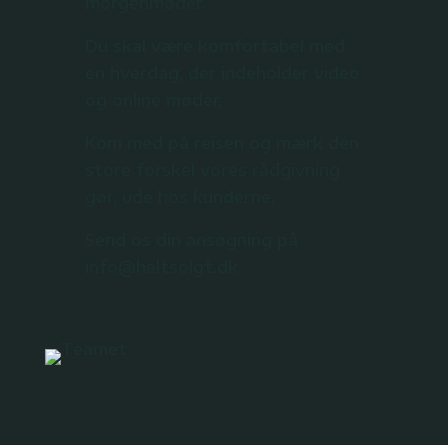
morgenmøder.
Du skal være komfortabel med
en hverdag, der indeholder video
og online møder.
Kom med på rejsen og mærk den
store forskel vores rådgivning
gør, ude hos kunderne.
Send os din ansøgning på
info@heltsolgt.dk.