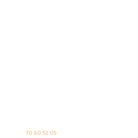
Mægleranalyse
Salgsoptimering
Hvad siger kunderne?
Priser
Kontakt os
Indehaver søges
Ekspertpanel
Er du nysgerrig?
Ring og få en uforpligtende snak.
Tlf.:
70 60 52 05