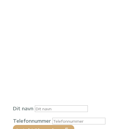
Vil du høre, hvordan vi
kan hjælpe dig?
Helt Solgt tilbyder noget, du ikke kan få
hos din ejendomsmægler.
Lad os tage en uforpligtende snak og få
gode indspark med på vejen.
Kontakt os
Dit navn
Telefonnummer