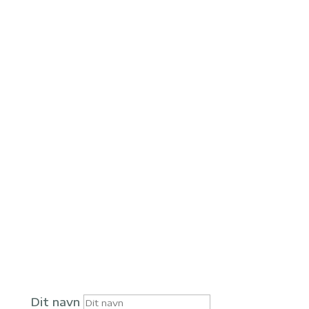
Vil du høre, hvordan vi
kan hjælpe dig?
Helt Solgt tilbyder noget, du ikke kan få
hos din ejendomsmægler.
Lad os tage en uforpligtende snak og få
gode indspark med på vejen.
Kontakt os
Dit navn