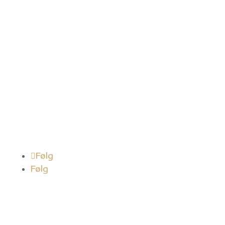
Helt Solgt ApS
Kontor
Baldersbuen 29A, 1. tv.
2640 Hedehusene
Vi betjener kunder i hele Danmark.
Helt Solgt ApS
CVR: 42183725
Følg
Følg
Genveje