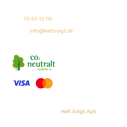
Ring og få en uforpligtende snak.
Tlf.:
70 60 52 05
E-mail:
info@heltsolgt.dk
Copyright © 2026
Helt Solgt ApS
– Alle
rettigheder forbeholdes