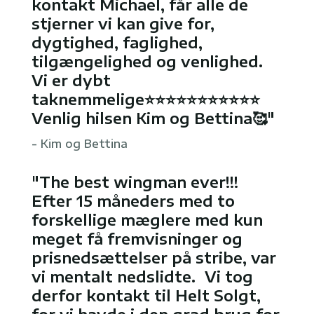
kontakt Michael, får alle de
stjerner vi kan give for,
dygtighed, faglighed,
tilgængelighed og venlighed.
Vi er dybt
taknemmelige⭐️⭐️⭐️⭐️⭐️⭐️⭐️⭐️⭐️⭐️⭐️
Venlig hilsen Kim og Bettina🥰"
- Kim og Bettina
"The best wingman ever!!!
Efter 15 måneders med to
forskellige mæglere med kun
meget få fremvisninger og
prisnedsættelser på stribe, var
vi mentalt nedslidte. Vi tog
derfor kontakt til Helt Solgt,